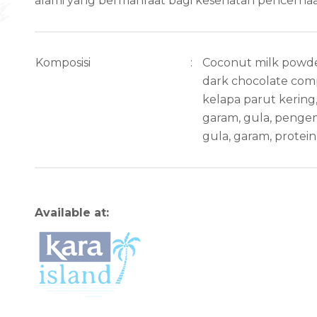
alami yang bermanfaat bagi kesehatan pencernaa
Komposisi
:
Coconut milk powder,
dark chocolate com
kelapa parut kering
garam, gula, pengem
gula, garam, protein
Available at: