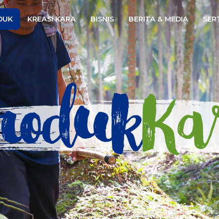
Website
DUK
KREASI KARA
BISNIS
BERITA & MEDIA
SERT
roduk
Ka