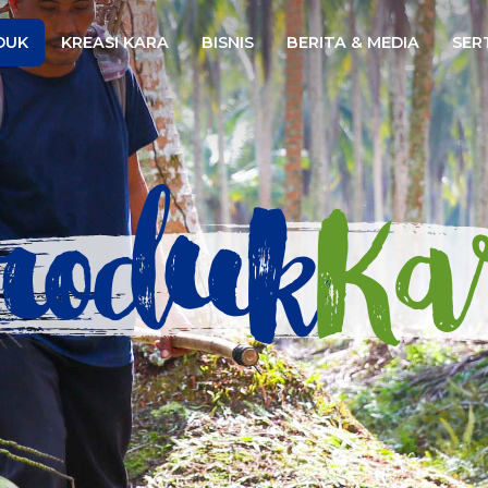
Website
DUK
KREASI KARA
BISNIS
BERITA & MEDIA
SERT
roduk
Ka