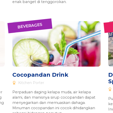
enak banget di tenggorokan.
BEVERAGES
Cocopandan Drink
D
S
Kitchen Porter
er
Perpaduan daging kelapa muda, air kelapa
g
alami, dan manisnya sirup cocopandan dapat
Pu
ng
menyegarkan dan memuaskan dahaga.
ke
Minuman cocopandan ini cocok dihidangkan
In