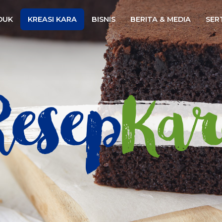
Website
DUK
KREASI KARA
BISNIS
BERITA & MEDIA
SERT
esep
Kar