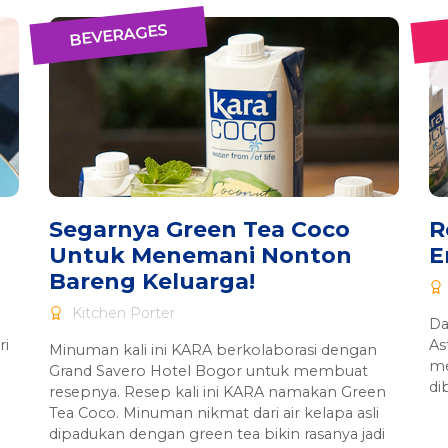
BEVERAGES
Segarnya Green Tea Coco
R
Untuk Menemani Nonton
E
Bareng Keluarga!
Kitchen Porter
Da
ri
As
Minuman kali ini KARA berkolaborasi dengan
me
Grand Savero Hotel Bogor untuk membuat
di
resepnya. Resep kali ini KARA namakan Green
Tea Coco. Minuman nikmat dari air kelapa asli
dipadukan dengan green tea bikin rasanya jadi